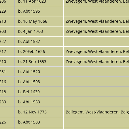
206
b. 11 Apr 1623
Zwevegem, West Vlaanderen, B
229
b. Abt 1595
213
b. 16 May 1666
Zwevegem, West Vlaanderen, B
203
b. 4 Jan 1703
Zwevegem, West Vlaanderen, B
227
b. Abt 1587
217
b. 20Feb 1626
Zwevegem, West Vlaanderen, B
210
b. 21 Sep 1653
Zwevegem, West Vlaanderen, B
231
b. Abt 1520
216
b. Abt 1593
218
b. Bef 1639
233
b. Abt 1553
b. 12 Nov 1773
Bellegem, West-Vlaanderen, Be
226
b. Abt 1583