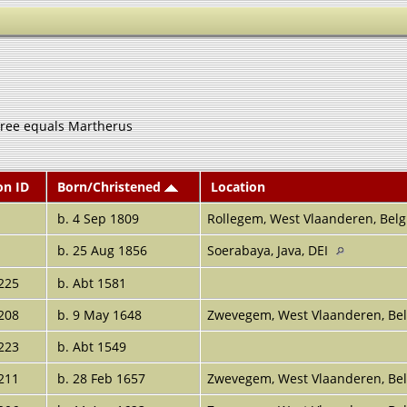
Tree equals Martherus
on ID
Born/Christened
Location
b. 4 Sep 1809
Rollegem, West Vlaanderen, Bel
b. 25 Aug 1856
Soerabaya, Java, DEI
225
b. Abt 1581
208
b. 9 May 1648
Zwevegem, West Vlaanderen, B
223
b. Abt 1549
211
b. 28 Feb 1657
Zwevegem, West Vlaanderen, B