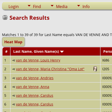
Login
Find
Media
Info
Search Results
Matches 1 to 39 of 39 for Last Name equals VAN DE VENNE AND 
Heat Map
#
Last Name, Given Name(s)
Pers
1
van de Venne, Louis Henry
I686
2
van de Venne, Maria Christina "Oma Lot"
I205
3
van de Venne, Andries
I0009
4
van de Venne, Anna
I0009
5
van de Venne, Carolus
I0009
6
van de Venne, Carolus
I0009