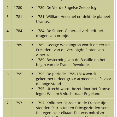
er Jan Binnes van Oudwoude. De volgende dag kwamen aanhangers 
r Kollum en omgeving gestuurd en de rust keerde weer. De volgen
2
1780
1780: De Vierde Engelse Zeeoorlog.
etes kregen opgelegd.
3
1781
1781: William Herschel ontdekt de planeet
Uranus.
4
1784
1784: De Staten-Generaal verbiedt het
dragen van oranje.
5
1789
1789: George Washington wordt de eerste
President van de Verenigde Staten van
Amerika.
1789: Bestorming van de Bastille en het
begin van de Franse Revolutie.
6
1795
1795: De periode 1795-1814 wordt
gekenmerkt door grote armoede, zelfs voor
de hoge stand.
1795: Utrecht wordt bezet door het Franse
leger. Willem V vlucht naar Engeland.
7
1797
1797: Kollumer Oproer. In de Franse tijd
stonden Patriotten en Prinsgezinden soms
fel tegen over elkaar. Dat was ook al zo