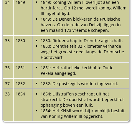
34
1849
1849: Koning Willem II overlijdt aan een
hartinfarct. Op 12 mei wordt koning Willem
III ingehuldigd.
1849: De Denen blokkeren de Pruisische
havens. Op de rede van Delfzijl liggen in
een maand 173 vreemde schepen.
35
1850
1850: Ridderschap in Drenthe afgeschaft.
1850: Drenthe telt 82 kilometer verharde
weg: het grootste deel langs de Drentsche
Hoofdvaart.
36
1851
1851: Het katholieke kerkhof te Oude
Pekela aangelegd.
37
1852
1852: De postzegels worden ingevoerd.
38
1854
1854: Lijfstraffen geschrapt uit het
strafrecht. De doodstraf wordt beperkt tot
ophanging boven een luik.
1854: Het KNMI wordt bij koninklijk besluit
van Koning Willem III opgericht.