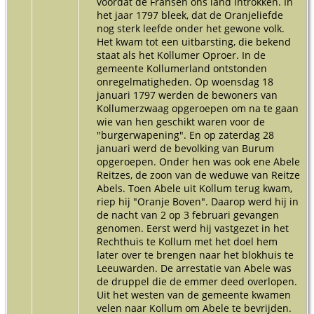
voordat de Fransen ons land introkken. In
het jaar 1797 bleek, dat de Oranjeliefde
nog sterk leefde onder het gewone volk.
Het kwam tot een uitbarsting, die bekend
staat als het Kollumer Oproer. In de
gemeente Kollumerland ontstonden
onregelmatigheden. Op woensdag 18
januari 1797 werden de bewoners van
Kollumerzwaag opgeroepen om na te gaan
wie van hen geschikt waren voor de
"burgerwapening". En op zaterdag 28
januari werd de bevolking van Burum
opgeroepen. Onder hen was ook ene Abele
Reitzes, de zoon van de weduwe van Reitze
Abels. Toen Abele uit Kollum terug kwam,
riep hij "Oranje Boven". Daarop werd hij in
de nacht van 2 op 3 februari gevangen
genomen. Eerst werd hij vastgezet in het
Rechthuis te Kollum met het doel hem
later over te brengen naar het blokhuis te
Leeuwarden. De arrestatie van Abele was
de druppel die de emmer deed overlopen.
Uit het westen van de gemeente kwamen
velen naar Kollum om Abele te bevrijden.