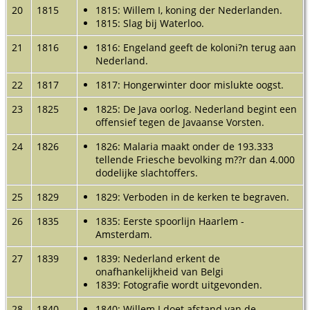
20
1815
1815: Willem I, koning der Nederlanden.
1815: Slag bij Waterloo.
21
1816
1816: Engeland geeft de koloni?n terug aan
Nederland.
22
1817
1817: Hongerwinter door mislukte oogst.
23
1825
1825: De Java oorlog. Nederland begint een
offensief tegen de Javaanse Vorsten.
24
1826
1826: Malaria maakt onder de 193.333
tellende Friesche bevolking m??r dan 4.000
dodelijke slachtoffers.
25
1829
1829: Verboden in de kerken te begraven.
26
1835
1835: Eerste spoorlijn Haarlem -
Amsterdam.
27
1839
1839: Nederland erkent de
onafhankelijkheid van Belgi
1839: Fotografie wordt uitgevonden.
28
1840
1840: Willem I doet afstand van de