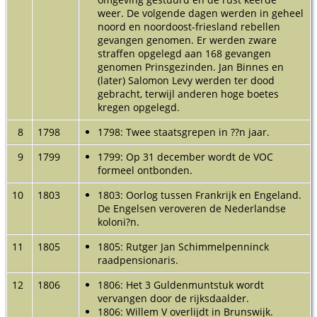
weer. De volgende dagen werden in geheel
noord en noordoost-friesland rebellen
gevangen genomen. Er werden zware
straffen opgelegd aan 168 gevangen
genomen Prinsgezinden. Jan Binnes en
(later) Salomon Levy werden ter dood
gebracht, terwijl anderen hoge boetes
kregen opgelegd.
8
1798
1798: Twee staatsgrepen in ??n jaar.
9
1799
1799: Op 31 december wordt de VOC
formeel ontbonden.
10
1803
1803: Oorlog tussen Frankrijk en Engeland.
De Engelsen veroveren de Nederlandse
koloni?n.
11
1805
1805: Rutger Jan Schimmelpenninck
raadpensionaris.
12
1806
1806: Het 3 Guldenmuntstuk wordt
vervangen door de rijksdaalder.
1806: Willem V overlijdt in Brunswijk.