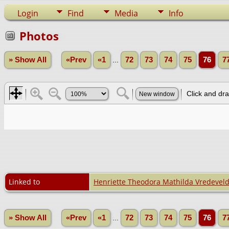
Login
Find
Media
Info
Photos
» Show All
«Prev
«1
...
72
73
74
75
76
7
Linked to
Henriette Theodora Mathilda Vredevel
» Show All
«Prev
«1
...
72
73
74
75
76
7