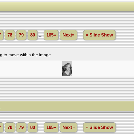
7
78
79
80
...
165»
Next»
» Slide Show
d
7
78
79
80
...
165»
Next»
» Slide Show