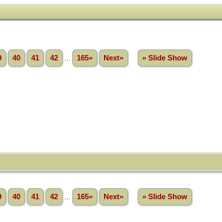
9
40
41
42
...
165»
Next»
» Slide Show
9
40
41
42
...
165»
Next»
» Slide Show