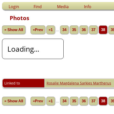
Login
Find
Media
Info
Photos
» Show All
«Prev
«1
...
34
35
36
37
38
3
Loading...
Linked to
Rosalie Magdalena Sarkies Martherus
» Show All
«Prev
«1
...
34
35
36
37
38
3