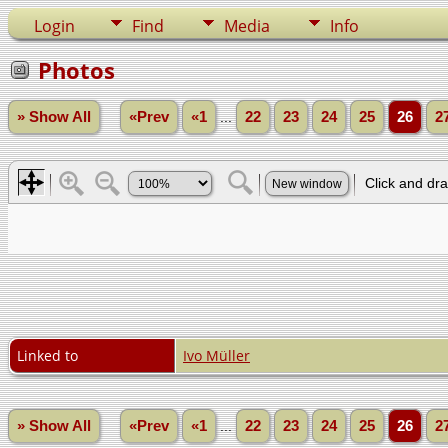
Login
Find
Media
Info
Photos
» Show All
«Prev
«1
...
22
23
24
25
26
2
Linked to
Ivo Müller
» Show All
«Prev
«1
...
22
23
24
25
26
2