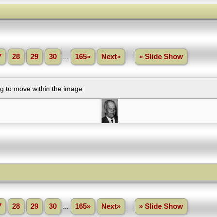
7
28
29
30
...
165»
Next»
» Slide Show
7
28
29
30
...
165»
Next»
» Slide Show