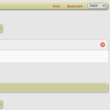
Print
Bookmark
w
w