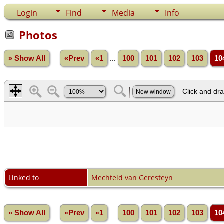
Login
Find
Media
Info
Photos
» Show All
«Prev
«1
...
100
101
102
103
10
Linked to
Mechteld van Geresteyn
» Show All
«Prev
«1
...
100
101
102
103
10