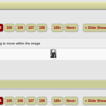
4
105
106
107
108
...
165»
Next»
» Slide Sho
4
105
106
107
108
...
165»
Next»
» Slide Sho