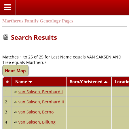
Martherus Family Genealogy Pages
Search Results
Matches 1 to 25 of 25 for Last Name equals VAN SAKSEN AND
Tree equals Martherus
Heat Map
#
Name
Born/Christened
Locati
1
van Saksen, Bernhard I
2
van Saksen, Bernhard II
3
van Saksen, Berno
4
van Saksen, Billung