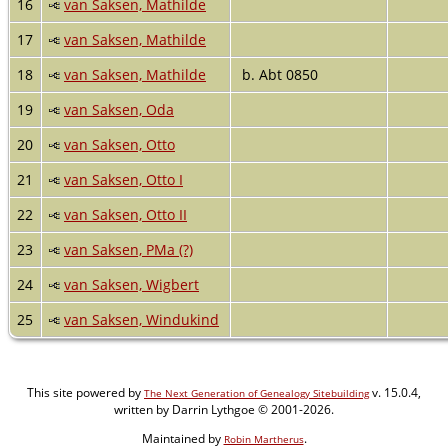
16
van Saksen, Mathilde
17
van Saksen, Mathilde
18
van Saksen, Mathilde
b. Abt 0850
19
van Saksen, Oda
20
van Saksen, Otto
21
van Saksen, Otto I
22
van Saksen, Otto II
23
van Saksen, PMa (?)
24
van Saksen, Wigbert
25
van Saksen, Windukind
This site powered by
v. 15.0.4,
The Next Generation of Genealogy Sitebuilding
written by Darrin Lythgoe © 2001-2026.
Maintained by
.
Robin Martherus