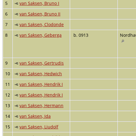
5
van Saksen, Bruno I
6
van Saksen, Bruno II
7
van Saksen, Clodonde
8
van Saksen, Geberga
b. 0913
Nordha
9
van Saksen, Gertrudis
10
van Saksen, Hedwich
11
van Saksen, Hendrik I
12
van Saksen, Hendrik I
13
van Saksen, Hermann
14
van Saksen, Ida
15
van Saksen, Liudolf