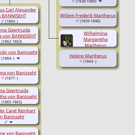
(1838-1880)
us Carl Alexander
Willem Frederik Martherus
n BANNISEHT
(1839-1840)
(1860- )
nna Geertruida
Wilhelmina
na von BANNISEHT
Margaretha
(1862-1863)
Martherus
(1841-1896)
ski von Banisseht
Helene Martherus
(1864- )
(1843- )
na von Banisseht
(1877- )
na Geertruida
tha von Banisseht
(1865-1865)
er Carel Reinhart
n Banisseht
ne von Banisseht