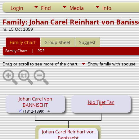
Login
Find
Media
Info
Family: Johan Carel Reinhart von Banis
m. 15 Oct 1859
Family Chart
Group Sheet
Suggest
Family Chart
|
PDF
Drag or scroll to see more of the chart.
Show family with spouse
Johan Carel von
Nio Tjiet Tan
BANNISEHT
(1812-1899)
Johan Carel Reinhart von
Banisseht