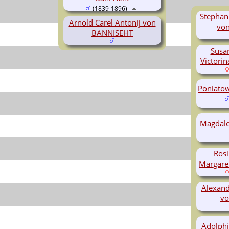
(1839-1896)
Stephan
Arnold Carel Antonij von
vo
BANNISEHT
Susa
Victori
Poniatow
Magdale
Rosi
Margare
Alexand
vo
Adolphi