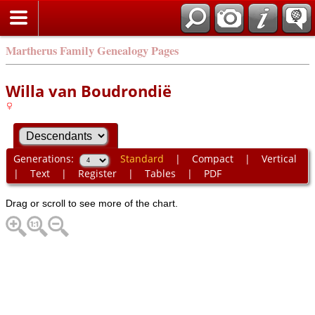
Martherus Family Genealogy Pages
Willa van Boudrondië
Generations:
Standard
|
Compact
|
Vertical
|
Text
|
Register
|
Tables
|
PDF
Drag or scroll to see more of the chart.