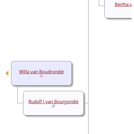
Bertha v
Willa van Boudrondië
Rudolf I van Bourgondië