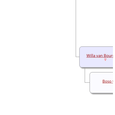
Willa van Bourg
Boso v