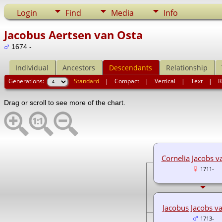
Login
Find
Media
Info
Jacobus Aertsen van Osta
1674 -
Individual
Ancestors
Descendants
Relationship
Generations:
Standard
|
Compact
|
Vertical
|
Text
|
R
Drag or scroll to see more of the chart.
Cornelia Jacobs v
1711-
Jacobus Jacobs v
1713-