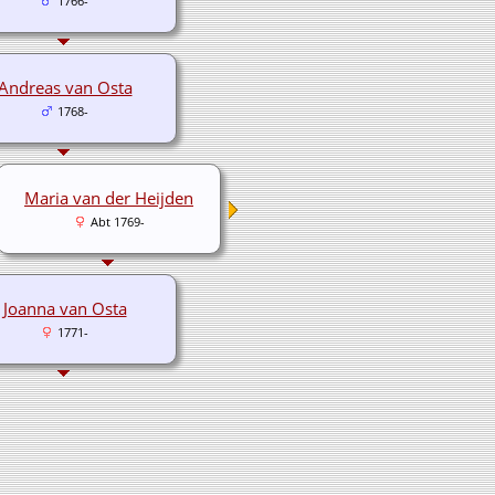
1766-
Andreas van Osta
1768-
Maria van der Heijden
Abt 1769-
Joanna van Osta
1771-