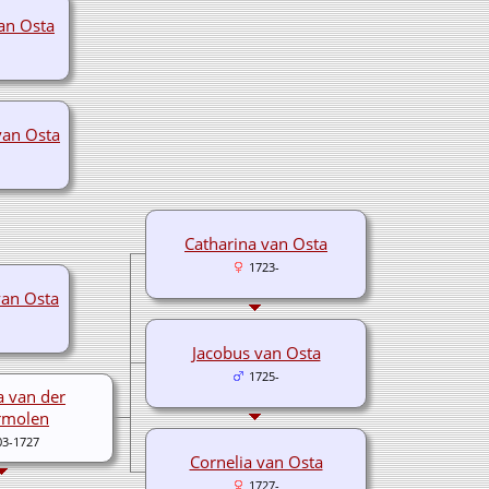
van Osta
van Osta
Catharina van Osta
1723-
van Osta
Jacobus van Osta
1725-
 van der
rmolen
03-1727
Cornelia van Osta
1727-