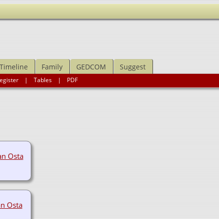
Timeline
Family
GEDCOM
Suggest
egister
|
Tables
|
PDF
an Osta
an Osta