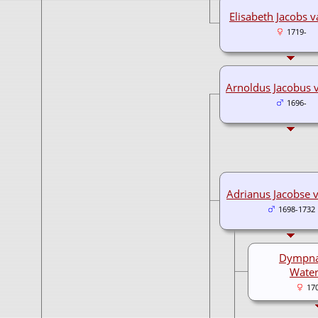
Elisabeth Jacobs 
1719-
Arnoldus Jacobus 
1696-
Adrianus Jacobse 
1698-1732
Dympna
Wate
17